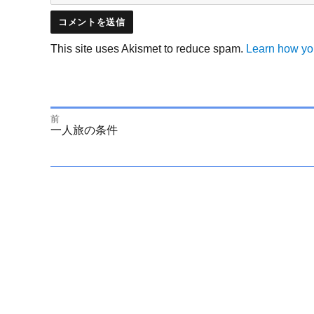
This site uses Akismet to reduce spam.
Learn how yo
前
投
前
一人旅の条件
の
投
次
稿
稿:
の
投
ナ
稿:
ビ
ゲ
ー
シ