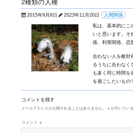
2種類の人種
投
カ
2015年9月8日
2023年11月20日
人間関係
稿
テ
私は、基本的にこ
日:
ゴ
いと思います。そ
リ
係、利害関係、恋
ー
合わない人を敵対
るうちに合わなく
も多く同じ時間を
を過ごしたいもの
コメントを残す
※
メールアドレスが公開されることはありません。
が付いてい
※
コメント